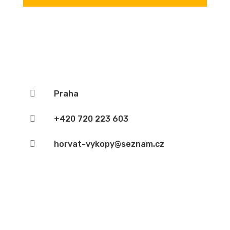

Praha

+420 720 223 603

horvat-vykopy@seznam.cz