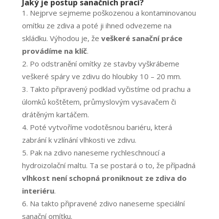
Jaký je postup sanačních prací?
Nejprve sejmeme poškozenou a kontaminovanou
omítku ze zdiva a poté ji ihned odvezeme na
skládku. Výhodou je, že
veškeré sanační práce
provádíme na klíč
.
Po odstranění omítky ze stavby vyškrábeme
veškeré spáry ve zdivu do hloubky 10 – 20 mm.
Takto připravený podklad vyčistíme od prachu a
úlomků koštětem, průmyslovým vysavačem či
drátěným kartáčem.
Poté vytvoříme vodotěsnou bariéru, která
zabrání k vzlínání vlhkosti ve zdivu.
Pak na zdivo naneseme rychleschnoucí a
hydroizolační maltu. Ta se postará o to, že případná
vlhkost není schopná proniknout ze zdiva do
interiéru
.
Na takto připravené zdivo naneseme speciální
sanační omítku.