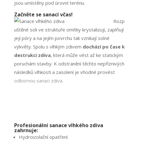
jsou umístěny pod úrovní terénu.
Začněte se sanací včas!
Rozp
uštěné soli ve struktuře omítky krystalizují, zaplňují
její póry a na jejím povrchu tak vznikají solné
výkvěty. Spolu s vlhkým zdivem
dochází po čase k
destrukci zdiva
, která může vést až ke statickým
poruchám stavby. K odstranění těchto nepříznivých
následků vlhkosti a zasolení je vhodné provést
odbornou sanaci zdiva
.
Profesionální sanace vlhkého zdiva
zahrnuje:
Hydroizolační opatření