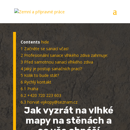
Contents
hide
1
Začněte se sanací včas!
2
Profesionální sanace vlhkého zdiva zahrnuje:
3
Před samotnou sanací vlhkého zdiva
4
Jaký je postup sanačních prací?
5
Kolik to bude stát?
6
Rychlý kontakt
6.1
Praha
6.2
+420 720 223 603
6.3
horvat-vykopy@seznam.cz
Jak vyzrát na vlhké
mapy na stěnách a