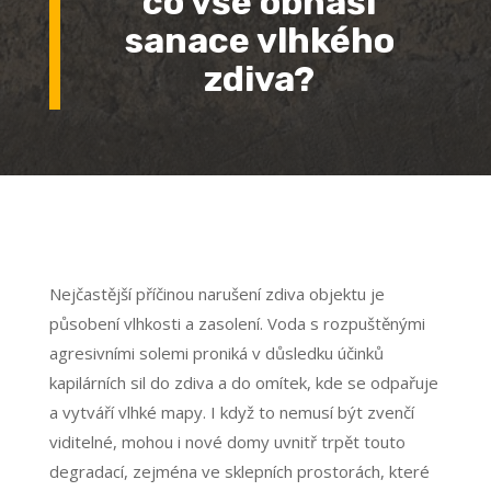
co vše obnáší
sanace vlhkého
zdiva?
Nejčastější příčinou narušení zdiva objektu je
působení vlhkosti a zasolení. Voda s rozpuštěnými
agresivními solemi proniká v důsledku účinků
kapilárních sil do zdiva a do omítek, kde se odpařuje
a vytváří vlhké mapy. I když to nemusí být zvenčí
viditelné, mohou i nové domy uvnitř trpět touto
degradací, zejména ve sklepních prostorách, které