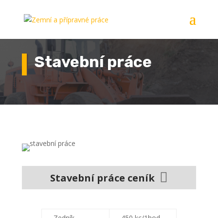
Stavební práce

Stavební práce ceník
Zedník
450 kc/1hod