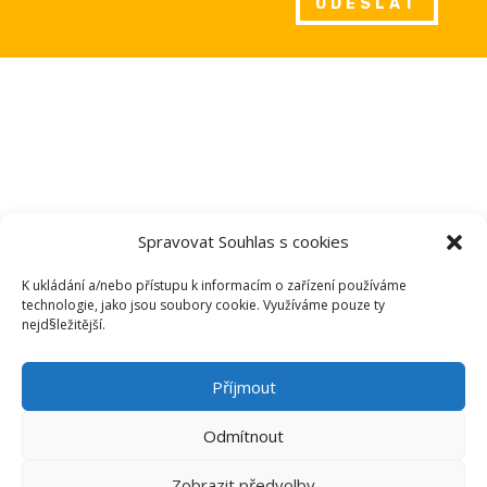
ODESLAT
Spravovat Souhlas s cookies

Praha
K ukládání a/nebo přístupu k informacím o zařízení používáme

+420 720 223 603
technologie, jako jsou soubory cookie. Využíváme pouze ty
nejd§ležitější.

horvat-vykopy@seznam.cz
Příjmout
Odmítnout
Zobrazit předvolby